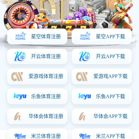
设备信息：操作系统、浏览器、分辨率、唯一标识等
行为记录：包括访问路径、停留时间、偏好设置等
位置信息：在获得授权后采集
三、信息使用目的
收集到的信息将用于：
为您提供定制化内容与互动体验
保障账号和数据安全
进行数据分析与服务优化
在授权基础上提供通知推送服务
四、第三方共享与信息披露
我们承诺不会随意出售用户信息，仅在以下情况下共享：
经您明确授权的合作服务
与第三方技术支持商（如推送、云服务）合作时